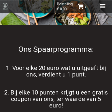
Bestelling
×
Tog
›
€ 0,00
navi
Kies bestelmethode
Ons Spaarprogramma:
U heeft nog geen producten in uw
1. Voor elke 20 euro wat u uitgeeft bij
winkelmandje.
ons, verdient u 1 punt.
Home
2. Bij elke 10 punten krijgt u een gratis
Menu
Totaal:
€ 0,00
coupon van ons, ter waarde van 5
euro!
Bestellen