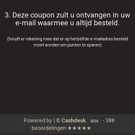
Verder winkelen
Spaarprogramma
3. Deze coupon zult u ontvangen in uw
Bestellen
e-mail waarmee u altijd besteld.
Contact
Login
(houdt er rekening mee dat er op hetzelfde e-mailadres besteld
moet worden om punten te sparen)
Powered by | ©
Cashdesk
-
388
2026
beoordelingen
★★★★★