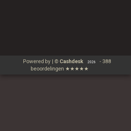
Verder winkelen
Spaarprogramma
Bestellen
Contact
Login
Powered by | ©
Cashdesk
-
388
2026
beoordelingen
★★★★★