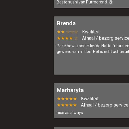
Beste sushi van Purmerend. 😋
Brenda
★★ ☆☆☆
Kwaliteit
★★★★ ☆
Afhaal / bezorg servic
Poke bowl zonder liefde Natte frituur en t
gewend van midori. Het is echt achteru
Marharyta
★★★★★
Kwaliteit
★★★★★
Afhaal / bezorg service
nice as always