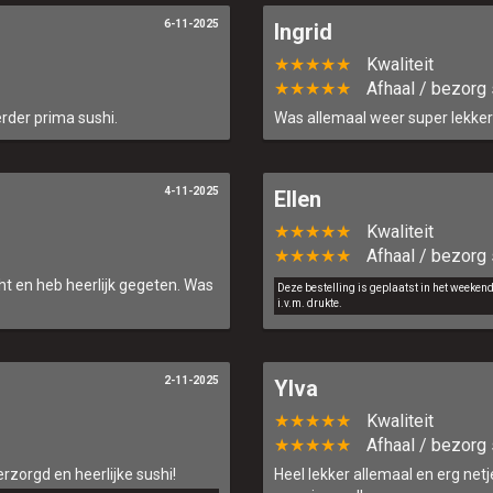
6-11-2025
Ingrid
★★★★★
Kwaliteit
★★★★★
Afhaal / bezorg 
rder prima sushi.
Was allemaal weer super lekker 
4-11-2025
Ellen
★★★★★
Kwaliteit
★★★★★
Afhaal / bezorg 
ht en heb heerlijk gegeten. Was
Deze bestelling is geplaatst in het weeken
i.v.m. drukte.
2-11-2025
Ylva
★★★★★
Kwaliteit
★★★★★
Afhaal / bezorg 
rzorgd en heerlijke sushi!
Heel lekker allemaal en erg net