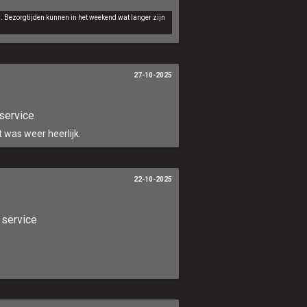
d. Bezorgtijden kunnen in het weekend wat langer zijn
27-10-2025
service
 was weer heerlijk.
22-10-2025
 service