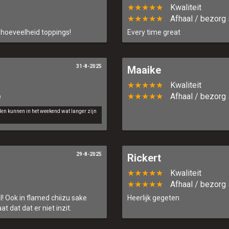
★★★★★
Kwaliteit
★★★★★
Afhaal / bezorg 
a hoeveelheid toppings!
Every time great
31-8-2025
Maaike
★★★★★
Kwaliteit
e
★★★★★
Afhaal / bezorg 
jden kunnen in het weekend wat langer zijn
29-8-2025
Rickert
★★★★★
Kwaliteit
★★★★★
Afhaal / bezorg 
l! Ook in flamed chiizu sake
Heerlijk gegeten
at dat dat er niet inzit.