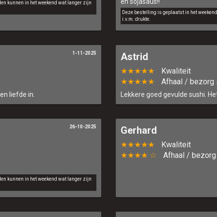
en sojasaus!!
jden kunnen in het weekend wat langer zijn
Deze bestelling is geplaatst in het weeken
i.v.m. drukte.
1-11-2025
Astrid
★★★★★
Kwaliteit
★★★★★
Afhaal / bezorg 
n liefde in.
Lekkere goed gevulde sushi. Het
26-10-2025
Gerhard
★★★★★
Kwaliteit
★★★★ ☆
Afhaal / bezorg
jden kunnen in het weekend wat langer zijn