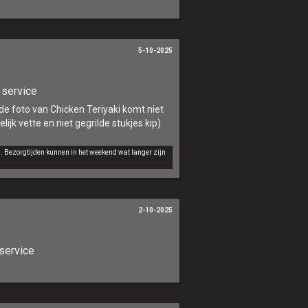
5-10-2025
 service
 de foto van Chicken Teriyaki komt niet
jk vette en niet gegrilde stukjes kip)
d. Bezorgtijden kunnen in het weekend wat langer zijn
2-10-2025
service