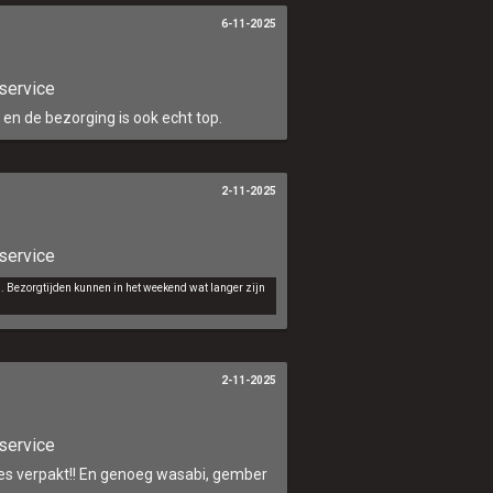
6-11-2025
service
en de bezorging is ook echt top.
2-11-2025
service
d. Bezorgtijden kunnen in het weekend wat langer zijn
2-11-2025
service
jes verpakt!! En genoeg wasabi, gember