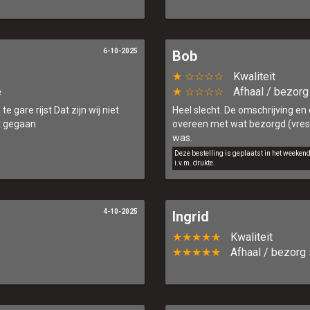
6-10-2025
Bob
★ ☆☆☆☆
Kwaliteit
e
★ ☆☆☆☆
Afhaal / bezorg
e gare rijst Dat zijn wij niet
Heel slecht. De omschrijving en
it gegaan
overeen met wat bezorgd (vreseli
was.
Deze bestelling is geplaatst in het weeken
i.v.m. drukte.
4-10-2025
Ingrid
★★★★★
Kwaliteit
★★★★★
Afhaal / bezorg 