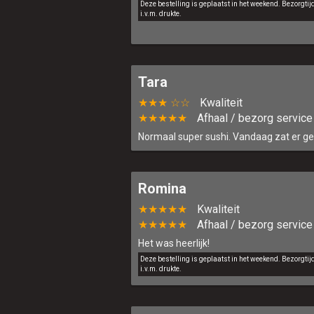
Deze bestelling is geplaatst in het weekend. Bezorgti
i.v.m. drukte.
Tara
★★★ ☆☆
Kwaliteit
★★★★★
Afhaal / bezorg service
Normaal super sushi. Vandaag zat er gee
Romina
★★★★★
Kwaliteit
★★★★★
Afhaal / bezorg service
Het was heerlijk!
Deze bestelling is geplaatst in het weekend. Bezorgti
i.v.m. drukte.