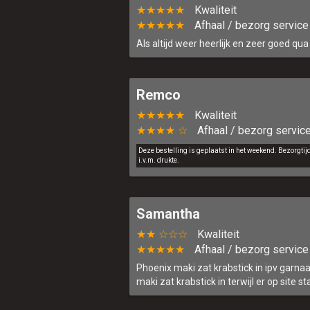
★★★★★
Kwaliteit
★★★★★
Afhaal / bezorg service
Als altijd weer heerlijk en zeer goed qu
Remco
★★★★★
Kwaliteit
★★★★ ☆
Afhaal / bezorg servic
Deze bestelling is geplaatst in het weekend. Bezorgti
i.v.m. drukte.
Samantha
★★ ☆☆☆
Kwaliteit
★★★★★
Afhaal / bezorg service
Phoenix maki zat krabstick in ipv garnaa
maki zat krabstick in terwijl er op site sta