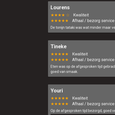
Lourens
★★★★ ☆
Kwaliteit
★★★★★
Afhaal / bezorg service
De tonijn tataki was wat minder maar ve
Tineke
★★★★★
Kwaliteit
★★★★★
Afhaal / bezorg service
Eten was op de afgesproken tijd gebrac
goed van smaak.
Youri
★★★★★
Kwaliteit
★★★★★
Afhaal / bezorg service
Op de afgesproken tijd bezorgd, goed ve